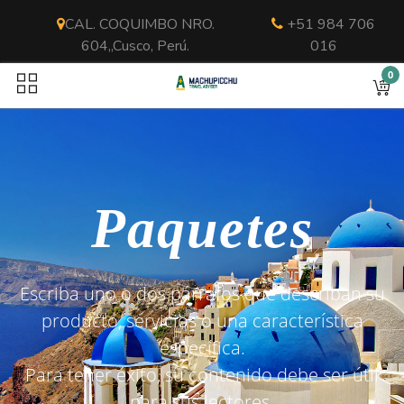
CAL. COQUIMBO NRO.
+51 984 706
604,,Cusco, Perú.
016
0
Paquetes
Escriba uno o dos párrafos que describan su
producto, servicios o una característica
específica.
Para tener éxito, su contenido debe ser útil
para sus lectores.