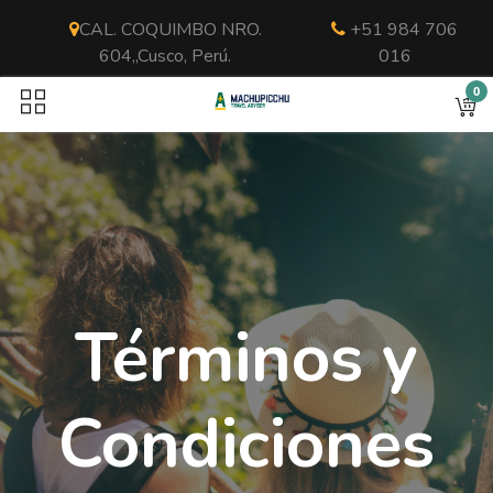
CAL. COQUIMBO NRO.
+51 984 706
604,,Cusco, Perú.
016
0
Términos y
Condiciones