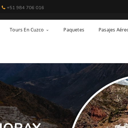
+51 984 706 016
Tours En Cuzco
Paquetes
Pasajes Aére