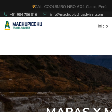
CAL. COQUIMBO NRO. 604,,Cusco, Perú.
+51 984 706 016
info@machupicchuadviser.com
Inicio