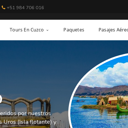
+51 984 706 016
Tours En Cuzco
Paquetes
Pasajes Aére
O
eridos por nuestros
 Uros (Isla flotante) y