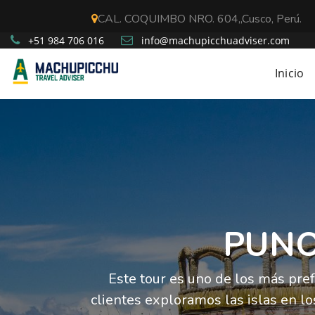
CAL. COQUIMBO NRO. 604,,Cusco, Perú.
+51 984 706 016
info@machupicchuadviser.com
Inicio
PUN
Este tour es uno de los más pref
clientes exploramos las islas en los