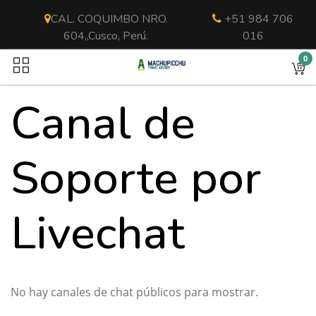
CAL. COQUIMBO NRO.
+51 984 706
604,,Cusco, Perú.
016
0
Canal de
Soporte por
Livechat
No hay canales de chat públicos para mostrar.